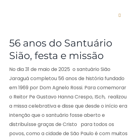
Ir
para
Alternar
o
navega
conteúdo
View
56 anos do Santuário
Larger
O SANTUÁRIO
Image
Sião, festa e missão
AGENDA
No dia 31 de maio de 2025 o santuário Sião
Jaraguá completou 56 anos de história fundado
ANO DA ESPERANÇ
em 1969 por Dom Agnelo Rossi. Para comemorar
o Reitor Pe Gustavo Hanna Crespo, ISch, realizou
PADRES
a missa celebrativa e disse que desde o início era
intenção que o santuário fosse aberto e
CURSOS
distribuísse graças de Cristo para todos os
povos, como a cidade de São Paulo é com muitos