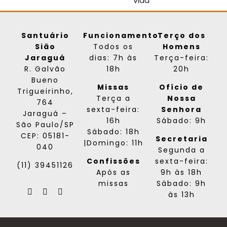
Santuário
Funcionamento
Terço dos
Sião
Todos os
Homens
Jaraguá
dias: 7h às
Terça-feira:
R. Galvão
18h
20h
Bueno
Missas
Ofício de
Trigueirinho,
Terça a
Nossa
764
sexta-feira:
Senhora
Jaraguá –
16h
Sábado: 9h
São Paulo/SP
Sábado: 18h
CEP: 05181-
Secretaria
|Domingo: 11h
040
Segunda a
Confissões
sexta-feira:
(11) 39451126
Após as
9h às 18h
missas
Sábado: 9h
às 13h