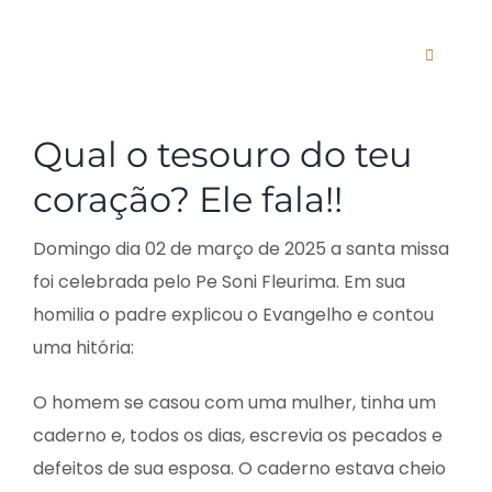
Ir
para
Alternar
o
navega
conteúdo
View
Qual o tesouro do teu
Larger
O SANTUÁRIO
Image
coração? Ele fala!!
AGENDA
Domingo dia 02 de março de 2025 a santa missa
foi celebrada pelo Pe Soni Fleurima. Em sua
ANO DA ESPERANÇ
homilia o padre explicou o Evangelho e contou
uma hitória:
PADRES
O homem se casou com uma mulher, tinha um
caderno e, todos os dias, escrevia os pecados e
CURSOS
defeitos de sua esposa. O caderno estava cheio